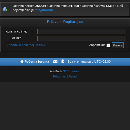
r
n
n
u
i
i
Ukupno poruka
365834
• Ukupno tema
341390
• Ukupno članova
13315
• Naš
k
h
h
najnoviji član je
mfajarabrori
e
p
p
o
o
r
r
u
u
Prijava
•
Registruj se
k
k
a
a
[
Korisničko ime:
Z
a
Lozinka:
k
l
Zaboravio sam moju lozinku
Zapamti me
j
u
č
a
n
Početna foruma
Sva vremena su u
UTC+02:00
i
]
AcidTech
ST Software
.
Privatnost
|
Uslovi