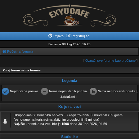
Prijava
Registruj se
Danas je 08 Avg 2026, 16:25
Početna foruma
[
Označi sve forume kao pročitane
]
Ovaj forum nema forume.
Legenda
Nepročitane poruke
Nema nepročitanih poruka
Nema nepročitanih poruka [
N
N
Zaključani ]
N
e
e
e
p
m
m
Ko je na vezi
r
a
a
o
n
n
č
e
e
Ukupno ima
66
korisnika na vezi :: 7 registrovanih, 0 skrivenih i 59 gosta
i
p
p
(osnovano na korisnicima aktivnim u poslednjih 5 minuta)
t
r
r
Najviše korisnika na vezi bilo je
1508
dana 30 Jan 2026, 04:59
a
o
o
n
č
č
e
i
i
p
t
t
Statistike
o
a
a