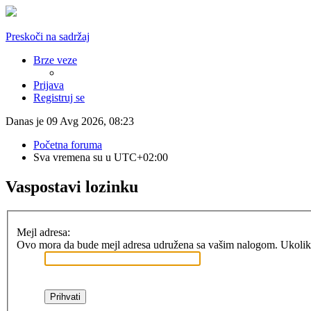
Preskoči na sadržaj
Brze veze
Prijava
Registruj se
Danas je 09 Avg 2026, 08:23
Početna foruma
Sva vremena su u
UTC+02:00
Vaspostavi lozinku
Mejl adresa:
Ovo mora da bude mejl adresa udružena sa vašim nalogom. Ukoliko o