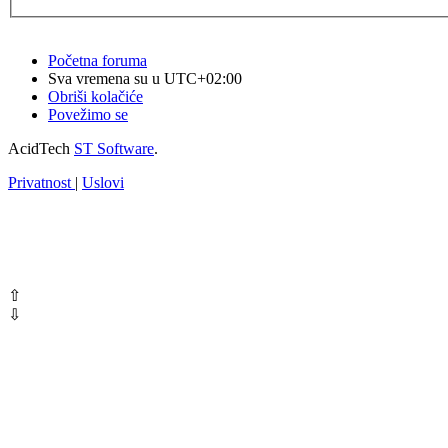
Početna foruma
Sva vremena su u
UTC+02:00
Obriši kolačiće
Povežimo se
AcidTech
ST Software
.
Privatnost
|
Uslovi
⇧
⇩