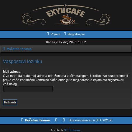
Prijava
Registruj se
Danas je 07 Avg 2026, 19:02
Početna foruma
Vaspostavi lozinku
Mejl adresa:
Ovo mora da bude mejl adresa udružena sa vašim nalogom. Ukoliko ovo niste promenili
preko vaše korisničke kontrolne ploče onda je to mejl adresa s kojom ste registrovali
vaš nalog.
Početna foruma
Sva vremena su u
UTC+02:00
AcidTech
ST Software
.