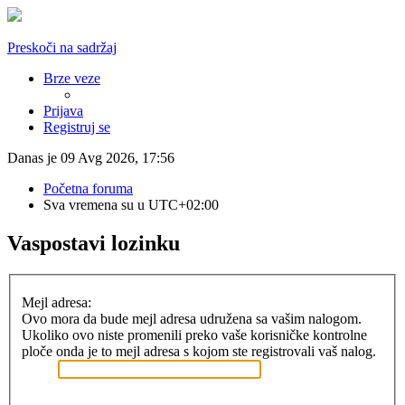
Preskoči na sadržaj
Brze veze
Prijava
Registruj se
Danas je 09 Avg 2026, 17:56
Početna foruma
Sva vremena su u
UTC+02:00
Vaspostavi lozinku
Mejl adresa:
Ovo mora da bude mejl adresa udružena sa vašim nalogom.
Ukoliko ovo niste promenili preko vaše korisničke kontrolne
ploče onda je to mejl adresa s kojom ste registrovali vaš nalog.