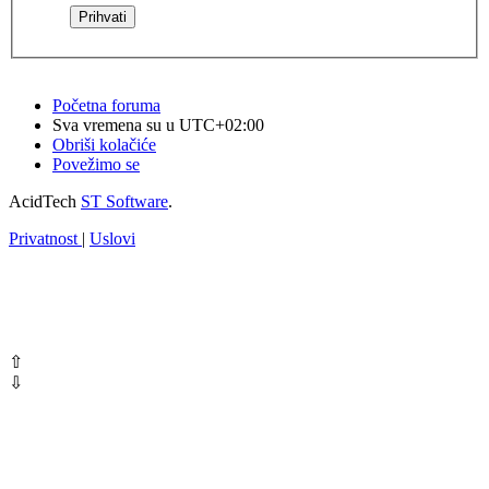
Početna foruma
Sva vremena su u
UTC+02:00
Obriši kolačiće
Povežimo se
AcidTech
ST Software
.
Privatnost
|
Uslovi
⇧
⇩