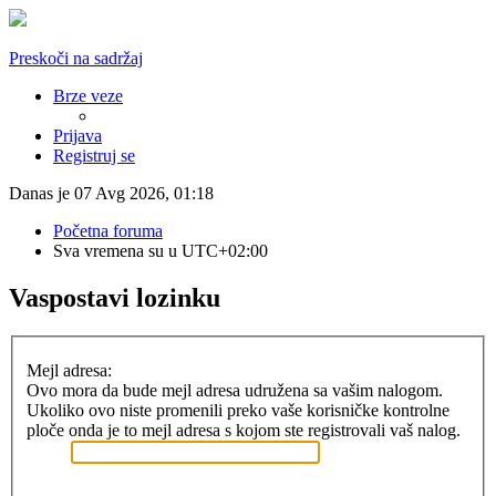
Preskoči na sadržaj
Brze veze
Prijava
Registruj se
Danas je 07 Avg 2026, 01:18
Početna foruma
Sva vremena su u
UTC+02:00
Vaspostavi lozinku
Mejl adresa:
Ovo mora da bude mejl adresa udružena sa vašim nalogom.
Ukoliko ovo niste promenili preko vaše korisničke kontrolne
ploče onda je to mejl adresa s kojom ste registrovali vaš nalog.