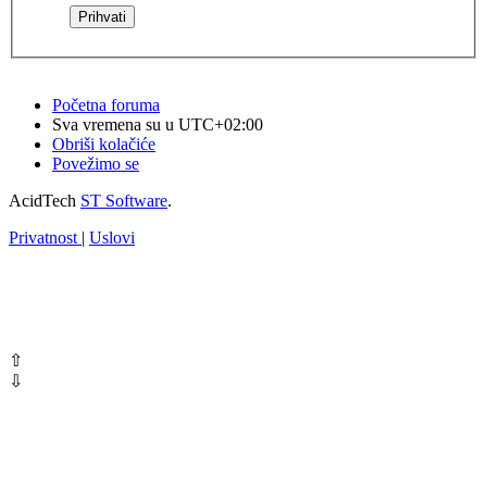
Početna foruma
Sva vremena su u
UTC+02:00
Obriši kolačiće
Povežimo se
AcidTech
ST Software
.
Privatnost
|
Uslovi
⇧
⇩