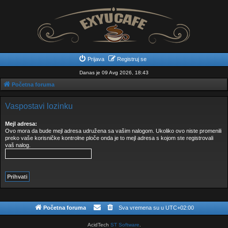
Prijava
Registruj se
Danas je 09 Avg 2026, 18:43
Početna foruma
Vaspostavi lozinku
Mejl adresa:
Ovo mora da bude mejl adresa udružena sa vašim nalogom. Ukoliko ovo niste promenili
preko vaše korisničke kontrolne ploče onda je to mejl adresa s kojom ste registrovali
vaš nalog.
Početna foruma
Sva vremena su u
UTC+02:00
AcidTech
ST Software
.