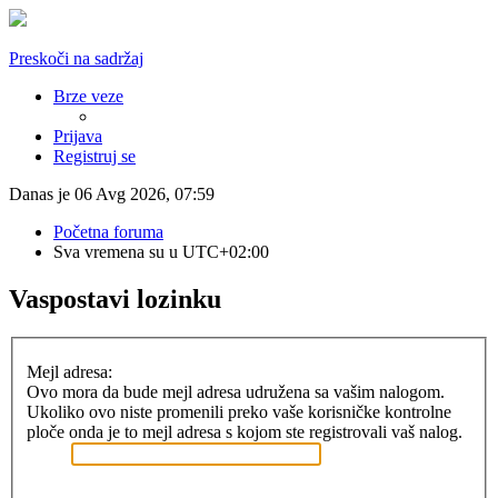
Preskoči na sadržaj
Brze veze
Prijava
Registruj se
Danas je 06 Avg 2026, 07:59
Početna foruma
Sva vremena su u
UTC+02:00
Vaspostavi lozinku
Mejl adresa:
Ovo mora da bude mejl adresa udružena sa vašim nalogom.
Ukoliko ovo niste promenili preko vaše korisničke kontrolne
ploče onda je to mejl adresa s kojom ste registrovali vaš nalog.