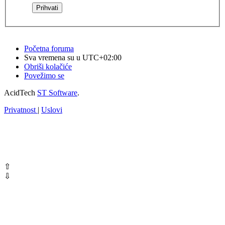
Početna foruma
Sva vremena su u
UTC+02:00
Obriši kolačiće
Povežimo se
AcidTech
ST Software
.
Privatnost
|
Uslovi
⇧
⇩