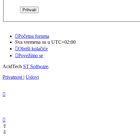
Početna foruma
Sva vremena su u
UTC+02:00
Obriši kolačiće
Povežimo se
AcidTech
ST Software
.
Privatnost
|
Uslovi
⇧
⇩