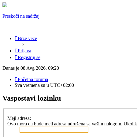
Preskoči na sadržaj
Brze veze
Prijava
Registruj se
Danas je 08 Avg 2026, 09:20
Početna foruma
Sva vremena su u
UTC+02:00
Vaspostavi lozinku
Mejl adresa:
Ovo mora da bude mejl adresa udružena sa vašim nalogom. Ukoliko o