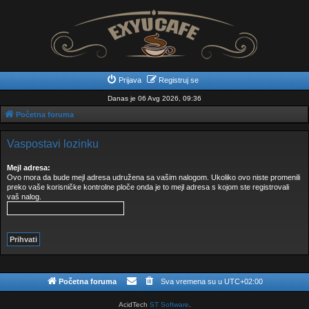
Prijava
Registruj se
Danas je 06 Avg 2026, 09:36
Početna foruma
Vaspostavi lozinku
Mejl adresa:
Ovo mora da bude mejl adresa udružena sa vašim nalogom. Ukoliko ovo niste promenili
preko vaše korisničke kontrolne ploče onda je to mejl adresa s kojom ste registrovali
vaš nalog.
Početna foruma
Sva vremena su u
UTC+02:00
AcidTech
ST Software
.