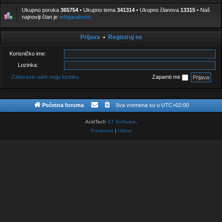
r
n
n
u
i
i
Ukupno poruka
365754
• Ukupno tema
341314
• Ukupno članova
13315
• Naš
k
h
h
najnoviji član je
mfajarabrori
e
p
p
o
o
r
r
u
u
Prijava
•
Registruj se
k
k
a
a
[
Korisničko ime:
Z
a
Lozinka:
k
l
Zaboravio sam moju lozinku
Zapamti me
j
u
č
a
n
Početna foruma
Sva vremena su u
UTC+02:00
i
]
AcidTech
ST Software
.
Privatnost
|
Uslovi