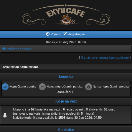
Prijava
Registruj se
Danas je 08 Avg 2026, 08:36
Početna foruma
[
Označi sve forume kao pročitane
]
Ovaj forum nema forume.
Legenda
Nepročitane poruke
Nema nepročitanih poruka
Nema nepročitanih poruka [
N
N
Zaključani ]
N
e
e
e
p
m
m
Ko je na vezi
r
a
a
o
n
n
č
e
e
Ukupno ima
57
korisnika na vezi :: 6 registrovanih, 0 skrivenih i 51 gost
i
p
p
(osnovano na korisnicima aktivnim u poslednjih 5 minuta)
t
r
r
Najviše korisnika na vezi bilo je
1508
dana 30 Jan 2026, 04:59
a
o
o
n
č
č
e
i
i
p
t
t
Statistike
o
a
a